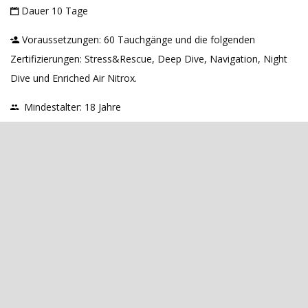
Dauer 10 Tage
Voraussetzungen: 60 Tauchgänge und die folgenden
Zertifizierungen: Stress&Rescue, Deep Dive, Navigation, Night
Dive und Enriched Air Nitrox.
Mindestalter: 18 Jahre
Ärztliches Attest: Ein gültiges ärztliches Attest ist zwingend
erforderlich
Preis:
990,00 Euro. Der Preis beinhaltet das digitale Kit und
physisches Material, alle notwendigen Trainingstauchgänge, SSI
Professional-Registrierung & Verlängerung für das erste Jahr,
beinhaltet ermöglicht nach der Divemaster-Zertifizierung den
Zugang zu den Studentenprogrammen Computer Diving und
Marine Ecology.