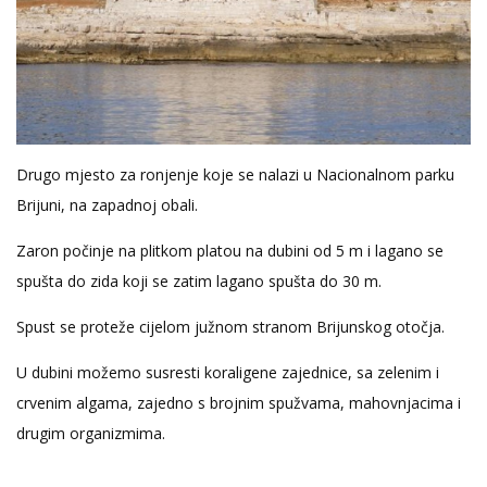
Drugo mjesto za ronjenje koje se nalazi u Nacionalnom parku
Brijuni, na zapadnoj obali.
Zaron počinje na plitkom platou na dubini od 5 m i lagano se
spušta do zida koji se zatim lagano spušta do 30 m.
Spust se proteže cijelom južnom stranom Brijunskog otočja.
U dubini možemo susresti koraligene zajednice, sa zelenim i
crvenim algama, zajedno s brojnim spužvama, mahovnjacima i
drugim organizmima.