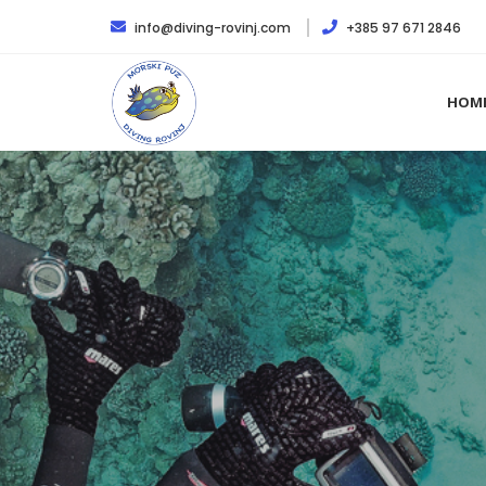
info@diving-rovinj.com
+385 97 671 2846
HOM
R