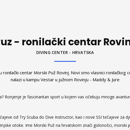
uz - ronilački centar Rovinj
DIVING CENTER - HRVATSKA
 ronilački centar Morski Puž Rovinj. Novi smo vlasnici ronilačkog c
nalazi u kampu Vestar u južnom Rovinju - Maddy & Jure
Rovinja? Ronjenje je fascinantan sport u kojem vas očekuju mnoge avant
ajeve od Try Scuba do Dive Instructor, kao i nove SSI tečajeve za dj
injske otoke. Ime Morski Puž na hrvatskom znači golonošci, morski p