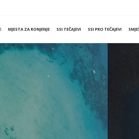
E
MJESTA ZA RONJENJE
SSI TEČAJEVI
SSI PRO TEČAJEVI
SMJE
onjenje na olupi