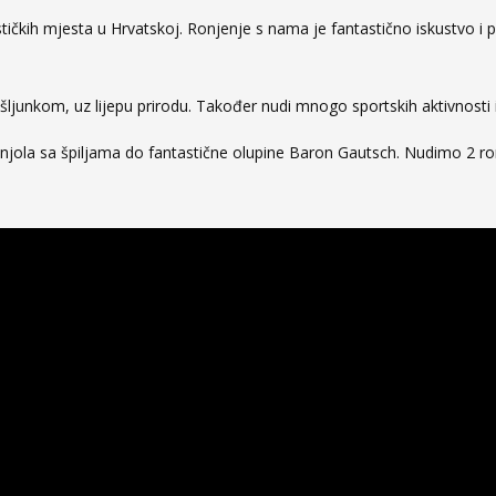
urističkih mjesta u Hrvatskoj. Ronjenje s nama je fantastično iskustvo 
ljunkom, uz lijepu prirodu. Također nudi mnogo sportskih aktivnosti i 
ola sa špiljama do fantastične olupine Baron Gautsch. Nudimo 2 ronj